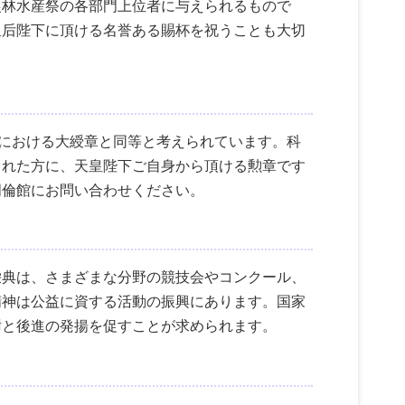
農林水産祭の各部門上位者に与えられるもので
皇后陛下に頂ける名誉ある賜杯を祝うことも大切
。
勲における大綬章と同等と考えられています。科
られた方に、天皇陛下ご自身から頂ける勲章です
明倫館にお問い合わせください。
栄典は、さまざまな分野の競技会やコンクール、
精神は公益に資する活動の振興にあります。国家
謝と後進の発揚を促すことが求められます。