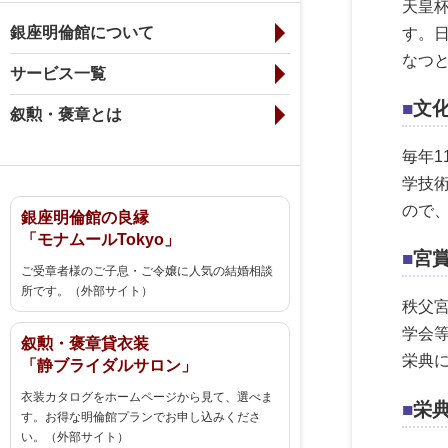
天皇
銀座明倫館について
す。
なつ
サービス一覧
文
叙勲・褒章とは
毎年
学技
ので
銀座明倫館の良縁
「モナムールTokyo」
宮
ご受章者様のご子息・ご令嬢に人気の結婚相談
所です。（外部サイト）
秩父
学会
叙勲・褒章貸衣装
栄典
「静ブライダルサロン」
衣装カタログをホームページから見て、選べま
栄
す。お得な明倫館プランでお申し込みくださ
い。（外部サイト）