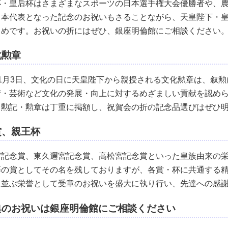
杯・皇后杯はさまざまなスポーツの日本選手権大会優勝者や、
日本代表となった記念のお祝いもさることながら、天皇陛下・
とめです。お祝いの折にはぜひ、銀座明倫館にご相談ください
化勲章
11月3日、文化の日に天皇陛下から親授される文化勲章は、叙
術・芸術など文化の発展・向上に対するめざましい貢献を認め
、勲記・勲章は丁重に掲額し、祝賀会の折の記念品選びはぜひ
賞、親王杯
宮記念賞、東久邇宮記念賞、高松宮記念賞といった皇族由来の
等の賞としてその名を残しておりますが、各賞・杯に共通する
に並ぶ栄誉として受章のお祝いを盛大に執り行い、先達への感
典のお祝いは銀座明倫館にご相談ください