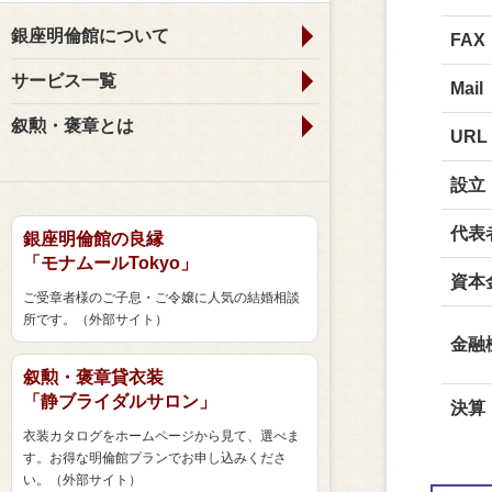
銀座明倫館について
FAX
サービス一覧
Mail
叙勲・褒章とは
URL
設立
代表
銀座明倫館の良縁
「モナムールTokyo」
資本
ご受章者様のご子息・ご令嬢に人気の結婚相談
所です。（外部サイト）
金融
叙勲・褒章貸衣装
「静ブライダルサロン」
決算
衣装カタログをホームページから見て、選べま
す。お得な明倫館プランでお申し込みくださ
い。（外部サイト）