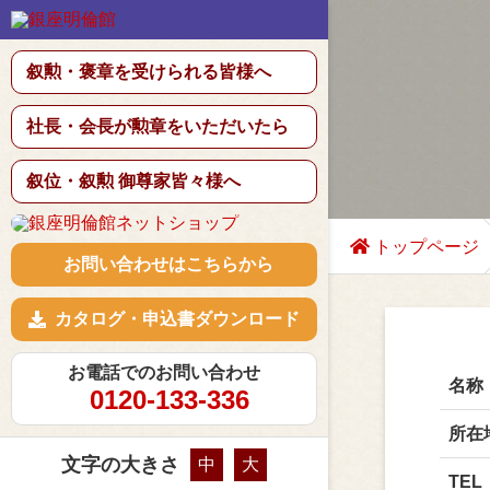
叙勲・褒章を受けられる皆様へ
社長・会長が勲章をいただいたら
叙位・叙勲 御尊家皆々様へ
トップページ
お問い合わせはこちらから
カタログ・申込書ダウンロード
お電話でのお問い合わせ
名称
0120-133-336
所在
文字の大きさ
中
大
TEL