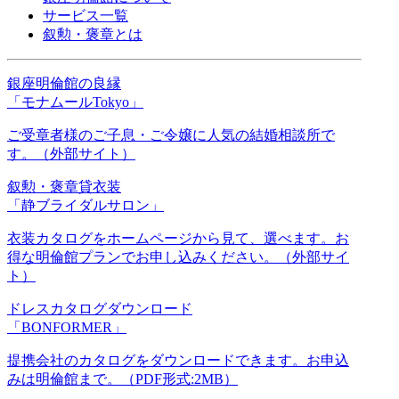
サービス一覧
叙勲・褒章とは
銀座明倫館の良縁
「モナムールTokyo」
ご受章者様のご子息・ご令嬢に人気の結婚相談所で
す。（外部サイト）
叙勲・褒章貸衣装
「静ブライダルサロン」
衣装カタログをホームページから見て、選べます。お
得な明倫館プランでお申し込みください。（外部サイ
ト）
ドレスカタログダウンロード
「BONFORMER」
提携会社のカタログをダウンロードできます。お申込
みは明倫館まで。（PDF形式:2MB）