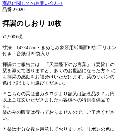
商品に関してのお問い合わせ
品番 27020
拝謁のしおり 10枚
¥1,900+税
寸法 147×47cm・きぬもみ象牙用紙両面PP加工リボン
付き・台紙付PP袋入り
拝謁のご報告には、「天皇陛下のお言葉」（要旨）の
栞を添えて送りますと、多くのお世話になった方々 に
も拝謁の感動をお福分けいただけます。栞のリボンの
色は下記よりお選びください。
＊こちらの栞は当カタログより額又は記念品を７万円
以上ご注文いただきましたお客様への特別提供品で
す。
栞のみの販売は行っておりませんので、ご了承くださ
い。
＊栞は十分な数を用意しておりますが、リボンの色に